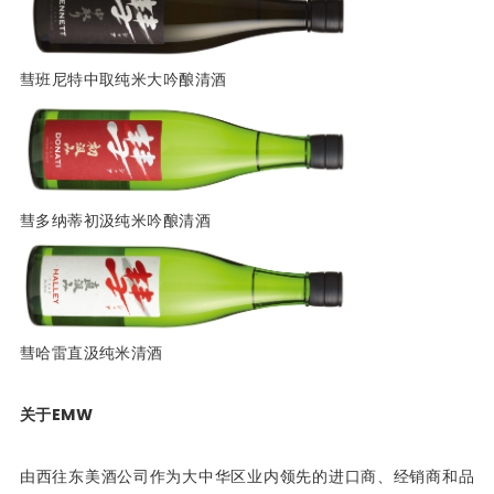
彗班尼特中取纯米大吟酿清酒
彗多纳蒂初汲纯米吟酿清酒
彗哈雷直汲纯米清酒
关于
EMW
由西往东美酒公司作为大中华区业内领先的进口商、经销商和品