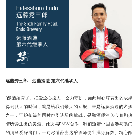
远藤秀三郎，远藤酒造
第六代继承人
“酿酒如育子。把爱全心投入、全力守护，如此用心培育出的成果
得到认可的瞬间，就是给我们最大的回报。彗是远藤酒造的名酒
之一，守护传统的同时也引进新的挑战，是酿酒师注入心血和热
情所诞生出的美酒。此次与EMW合作，我们邀请中国香港与澳门
的清酒爱好者们，一同尽情品尝这酿酒师使出浑身解数、精心酿