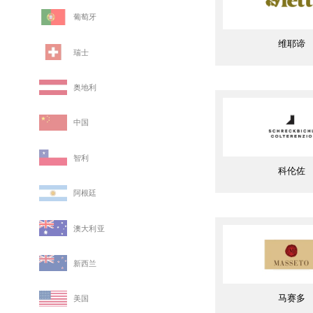
葡萄牙
维耶谛
瑞士
奥地利
中国
智利
科伦佐
阿根廷
澳大利亚
新西兰
马赛多
美国