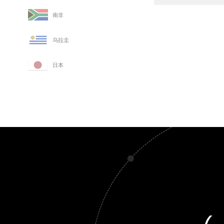
南非
乌拉圭
日本