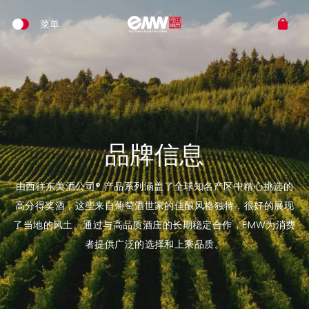
品牌信息
由西往东美酒公司® 产品系列涵盖了全球知名产区中精心挑选的
高分得奖酒，这些来自葡萄酒世家的佳酿风格独特，很好的展现
了当地的风土。通过与高品质酒庄的长期稳定合作，EMW为消费
者提供广泛的选择和上乘品质。