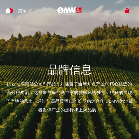
品牌信息
由西往东美酒公司® 产品系列涵盖了全球知名产区中精心挑选的
高分得奖酒，这些来自葡萄酒世家的佳酿风格独特，很好的展现
了当地的风土。通过与高品质酒庄的长期稳定合作，EMW为消费
者提供广泛的选择和上乘品质。